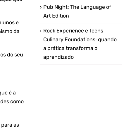
Pub Night: The Language of
Art Edition
alunos e
Rock Experience e Teens
nismo da
Culinary Foundations: quando
a prática transforma o
ios do seu
aprendizado
que é a
dades como
 para as