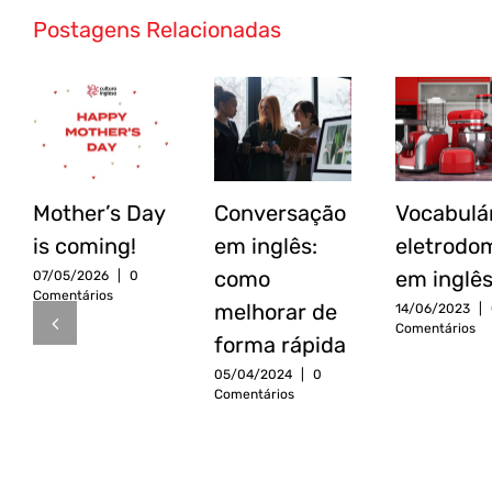
Postagens Relacionadas
Mother’s
Conversação
nimações
Day
em
em
is
inglês:
nglês
coming!
como
ara
melhorar
er
de
Mother’s Day
Conversação
Vocabulár
com
forma
is coming!
em inglês:
eletrodo
s
rápida
como
em inglê
07/05/2026
|
0
ilhos
Comentários
melhorar de
14/06/2023
|
Comentários
forma rápida
05/04/2024
|
0
Comentários