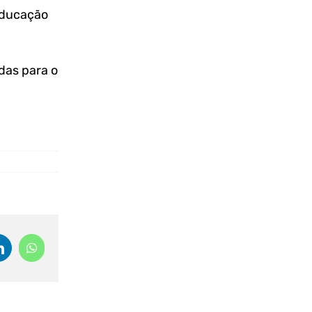
educação
das para o
LinkedIn
WhatsApp