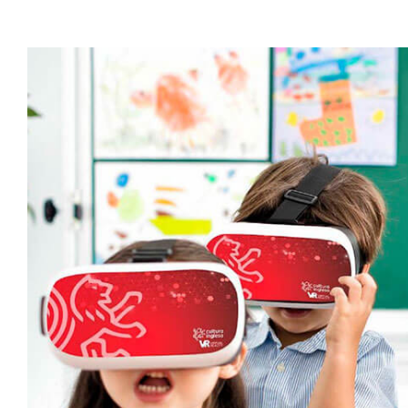
View
Larger
Image