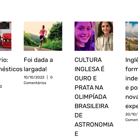
Vocabulário:
Foi
CULTURA
eletrodomésticos
dada
INGLESA
em
a
É
inglês
largada!
OURO
E
PRATA
io:
Foi dada a
CULTURA
Ingl
NA
mésticos
largada!
INGLESA É
for
OLIMPÍA
s
OURO E
ind
10/10/2022
|
0
BRASILEI
Comentários
DE
PRATA NA
e po
0
ASTRONO
OLIMPÍADA
nov
E
BRASILEIRA
expe
ASTRONÁ
DE
20/10/
Coment
ASTRONOMIA
E