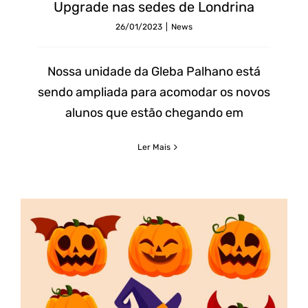
nas
Upgrade nas sedes de Londrina
sedes
26/01/2023
|
News
de
Londrina
Nossa unidade da Gleba Palhano está
sendo ampliada para acomodar os novos
alunos que estão chegando em
Ler Mais