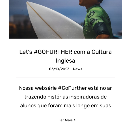
Let’s
#GOFURTHER
Let’s #GOFURTHER com a Cultura
com
Inglesa
a
03/10/2023
|
News
Cultura
Inglesa
Nossa websérie #GoFurther está no ar
trazendo histórias inspiradoras de
alunos que foram mais longe em suas
Ler Mais