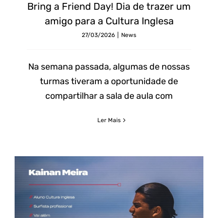
a
Bring a Friend Day! Dia de trazer um
Friend
amigo para a Cultura Inglesa
Day!
27/03/2026
|
News
Dia
de
Na semana passada, algumas de nossas
trazer
turmas tiveram a oportunidade de
um
compartilhar a sala de aula com
amigo
Ler Mais
para
a
Cultura
Inglesa