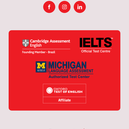
Facebook
Instagram
LinkedIn
da
da
da
Cultura
Cultura
Cultura
Inglesa
Inglesa
Inglesa
Londrina
Londrina
Londrina