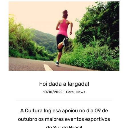
Foi
dada
Foi dada a largada!
a
10/10/2022
|
Geral
,
News
largada!
A Cultura Inglesa apoiou no dia 09 de
outubro os maiores eventos esportivos
do Sul do Brasil