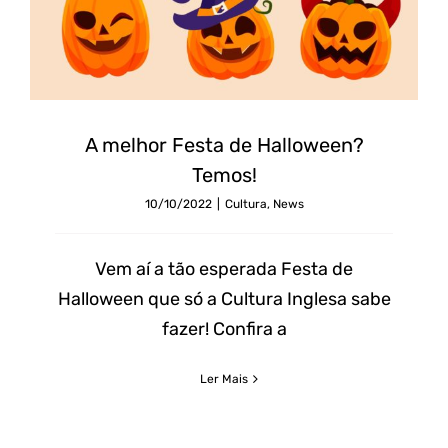
A
melhor
A melhor Festa de Halloween?
Festa
Temos!
de
10/10/2022
|
Cultura
,
News
Halloween?
Temos!
Vem aí a tão esperada Festa de
Halloween que só a Cultura Inglesa sabe
fazer! Confira a
Ler Mais